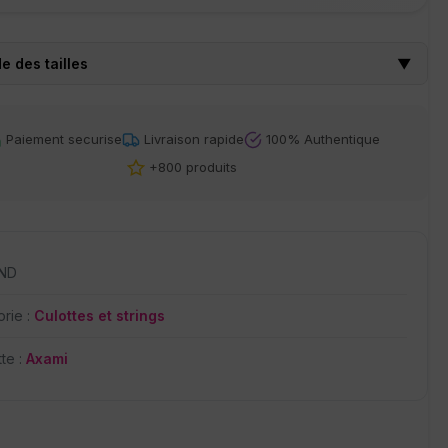
e des tailles
▼
Paiement securise
Livraison rapide
100% Authentique
+800 produits
ND
rie :
Culottes et strings
tte :
Axami