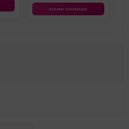
Acheter maintenant
ur la page du produit
tions. Les options peuvent être choisies sur la page du prod
Ce produit a plusieurs variations. Les options 