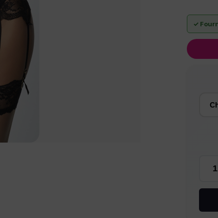
✓ Four
quant