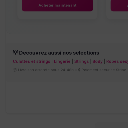
Acheter maintenant
Ce produit a plusieurs variations. Les options peuv
Ce produit
💡 Decouvrez aussi nos selections
Culottes et strings
|
Lingerie
|
Strings
|
Body
|
Robes sex
📦 Livraison discrete sous 24-48h • 🔒 Paiement securise Stripe