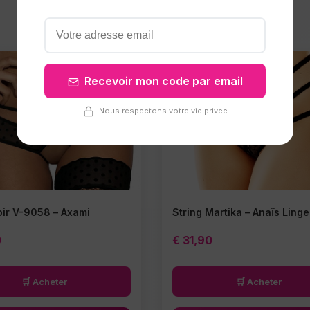
Recevoir mon code par email
Nous respectons votre vie privee
oir V-9058 – Axami
String Martika – Anaïs Linge
0
€
31,90
🛒 Acheter
🛒 Acheter