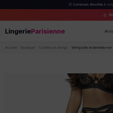
📦
Livraison discrète
& soi
N
Lingerie
Parisienne
Accu
Accueil
Boutique
Culottes et strings
String tulle et dentelle noi