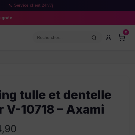
i
📞
Service client
24h/7j
oignée
0
ing tulle et dentelle
r V-10718 – Axami
,90