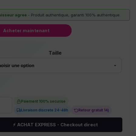
nisseur agree
- Produit authentique, garanti 100% authentique
Acheter maintenant
Taille
ité de String tulle et dentelle noir V-10718 - Axami
Paiement 100% securise
Livraison discrete 24-48h
Retour gratuit 14j
⚡ ACHAT EXPRESS - Checkout direct