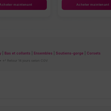
Acheter maintenant
Acheter maintenant
ent être choisies sur la page du produit
 a plusieurs variations. Les options peuvent être choisies s
Ce produit a plusieurs varia
y
|
Bas et collants
|
Ensembles
|
Soutiens-gorge
|
Corsets
 • ↩️ Retour 14 jours selon CGV