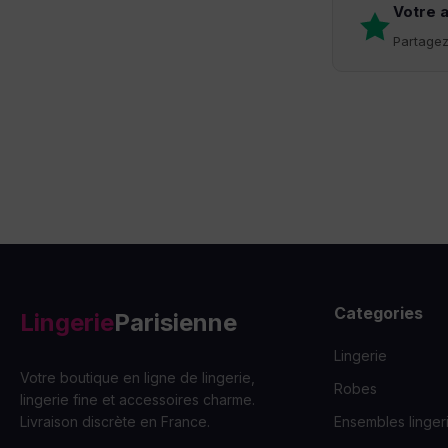
Votre 
Partagez 
Categories
Lingerie
Parisienne
Lingerie
Votre boutique en ligne de lingerie,
Robes
lingerie fine et accessoires charme.
Livraison discrète en France.
Ensembles linger