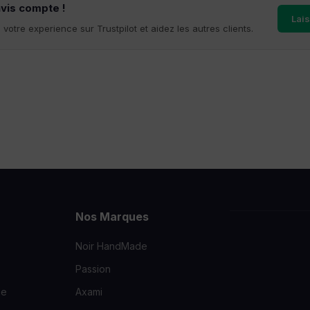
avis compte !
Lais
votre experience sur Trustpilot et aidez les autres clients.
Nos Marques
Noir HandMade
Passion
ie
Axami