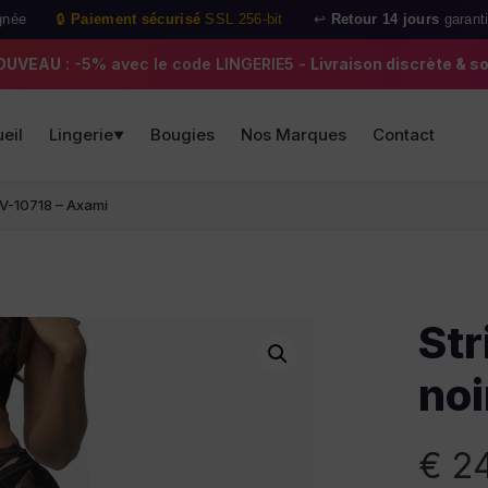
gnée
🔒
Paiement sécurisé
SSL 256-bit
↩️
Retour 14 jours
garant
OUVEAU
: -5% avec le code LINGERIE5 -
Livraison discrète & s
eil
Lingerie
Bougies
Nos Marques
Contact
▼
r V-10718 – Axami
Str
noi
€
24