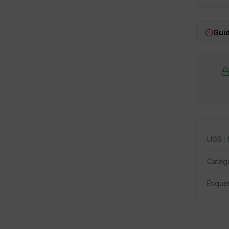
Guid
UGS :
Catégo
Étique