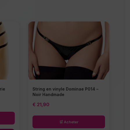
rie
String en vinyle Dominae P014 –
Noir Handmade
€
21,90
🛒 Acheter