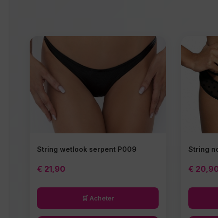
String wetlook serpent P009
String n
€
21,90
€
20,9
🛒 Acheter