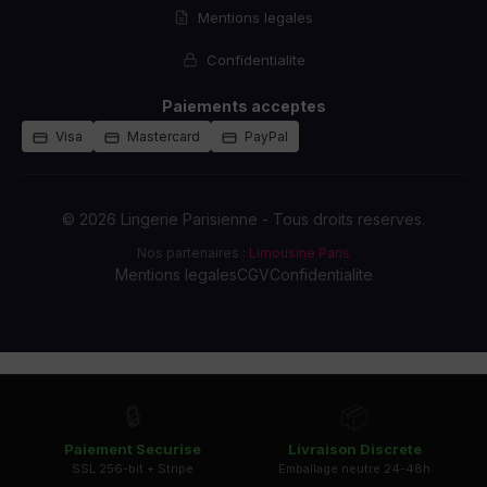
Mentions legales
Confidentialite
Paiements acceptes
Visa
Mastercard
PayPal
© 2026 Lingerie Parisienne - Tous droits reserves.
Nos partenaires :
Limousine Paris
Mentions legales
CGV
Confidentialite
🔒
📦
Paiement Securise
Livraison Discrete
SSL 256-bit + Stripe
Emballage neutre 24-48h