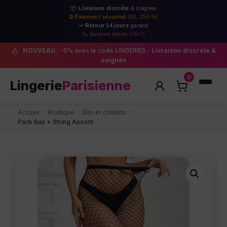
📦
Livraison discrète
& soignée
🔒
Paiement sécurisé
SSL 256-bit
↩️
Retour 14 jours
garanti
📞
Service client
24h/7j
NOUVEAU
: -5% avec le code LINGERIE5 -
Livraison discrète &
soignée
0
Lingerie
Parisienne
Accueil
Boutique
Bas et collants
Pack Bas + String Assorti