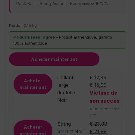
Pack Bas + String Assorti – Economisez 10%%
Poids :
0,15 kg
✓ Fournisseur agree
- Produit authentique, garanti
100% authentique
Acheter maintenant
Ce produit a plusieurs variations. L
Collant
€
17,99
Acheter
Le prix initial était :
Le prix actue
large
€
15,99
maintenant
dentelle
Victime de
Noir
son succès
De retour très
vite
String
€
23,99
Acheter
brillant Noir
€
21,99
maintenant