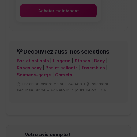
Acheter maintenant
Ce produit a plusieurs variations.
💡 Decouvrez aussi nos selections
Bas et collants
|
Lingerie
|
Strings
|
Body
|
Robes sexy
|
Bas et collants
|
Ensembles
|
Soutiens-gorge
|
Corsets
📦 Livraison discrete sous 24-48h • 🔒 Paiement
securise Stripe • ↩️ Retour 14 jours selon CGV
Votre avis compte !