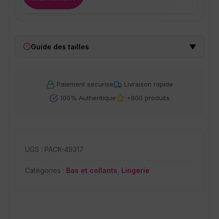
Guide des tailles
▼
Ce produit a plusieurs variations. L
Le prix initial était :
Le prix actue
Paiement securise
Livraison rapide
100% Authentique
+800 produits
UGS :
PACK-49317
Catégories :
Bas et collants
,
Lingerie