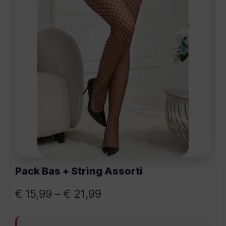
Pack Bas + String Assorti
€
15,99
–
€
21,99
Plage de prix : € 15,99 à € 21,99