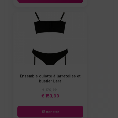
Ce produit a plusieurs variations.
Ensemble culotte à jarretelles et
bustier Lara
€
170,99
Le prix initial était : € 170,99.
Le prix actuel est : € 153,99
€
153,99
🛒 Acheter