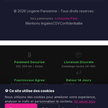
© 2026 Lingerie Parisienne - Tous droits reserves.
Nos partenaires :
Limousine Paris
Mentions legales
CGV
Confidentialite
🔒
📦
Paiement Securise
Livraison Discrete
SSL 256-bit + Stripe
Emballage neutre 24-48h
✅
↩️
Fournisseur Agree
Retour 14 Jours
Produits 100% authentiques
Satisfait ou rembourse
🏢
🍪 Ce site utilise des cookies
Nous utilisons des cookies pour ameliorer votre experience,
SSL 256-bit
analyser le trafic et personnaliser le contenu.
En savoir plus
Paiement chiffre
×
EN: Browse our English shop?
Yes
Stay FR