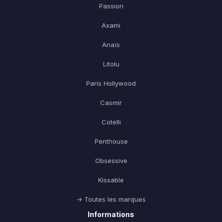
Sur votre première commande
Passion
Axami
Anaïs
Recevoir mon code par email
Litolu
Nous respectons votre vie privee
Paris Hollywood
Casmir
Cotelli
Penthouse
Obsessive
Kissable
→ Toutes les marques
Informations