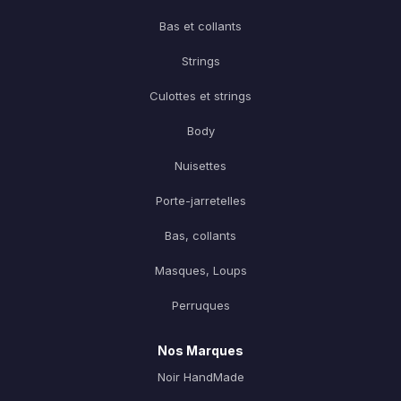
Bas et collants
Strings
Culottes et strings
Body
Nuisettes
Porte-jarretelles
Bas, collants
Masques, Loups
×
Perruques
-5%
Nos Marques
Offre Exclusive !
Noir HandMade