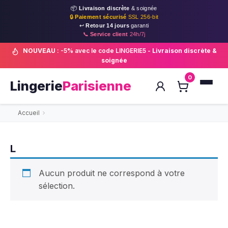
📦
Livraison discrète
& soignée
🔒
Paiement sécurisé
SSL 256-bit
↩️
Retour 14 jours
garanti
📞
Service client
24h/7j
NOUVEAU
: -5% avec le code LINGERIE5 -
Livraison discrète &
soignée
0
Lingerie
Parisienne
Accueil
L
Aucun produit ne correspond à votre
sélection.